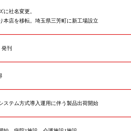
ズに社名変更。
り本店を移転。埼玉県三芳町に新工場設立
s』発刊
得
システム方式導入運用に伴う製品出荷開始
開始。病院1施設、介護施設1施設